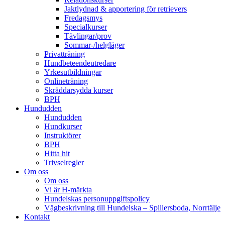
Jaktlydnad & apportering för retrievers
Fredagsmys
Specialkurser
Tävlingar/prov
Sommar-/helgläger
Privatträning
Hundbeteendeutredare
Yrkesutbildningar
Onlineträning
Skräddarsydda kurser
BPH
Hundudden
Hundudden
Hundkurser
Instruktörer
BPH
Hitta hit
Trivselregler
Om oss
Om oss
Vi är H-märkta
Hundelskas personuppgiftspolicy
Vägbeskrivning till Hundelska – Spillersboda, Norrtälje
Kontakt