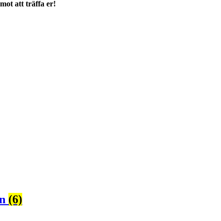
mot att träffa er!
en
(6)