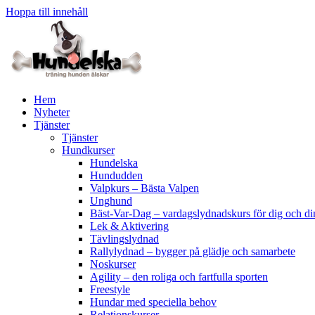
Hoppa till innehåll
Hem
Nyheter
Tjänster
Tjänster
Hundkurser
Hundelska
Hundudden
Valpkurs – Bästa Valpen
Unghund
Bäst-Var-Dag – vardagslydnadskurs för dig och d
Lek & Aktivering
Tävlingslydnad
Rallylydnad – bygger på glädje och samarbete
Noskurser
Agility – den roliga och fartfulla sporten
Freestyle
Hundar med speciella behov
Relationskurser