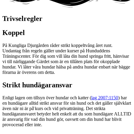
Trivselregler
Koppel
På Kungliga Djurgården råder strikt koppeltvång året runt.
Undantag från regeln gäller under kurser på Hunduddens
Träningscenter. För dig som vill låta din hund springa fritt, hänvisar
vi till närliggande Gärdet som är en tillåten plats för okopplade
hundar. Vi låter våra hundar hälsa på andra hundar enbart när bägge
förarna är överens om detta.
Strikt hundägaransvar
Enligt lagen om tillsyn över hundar och katter (
lag 2007:1150
) har
en hundägare alltid strikt ansvar för sin hund och det gäller självklart
även när ni är på̊ kurs och vid privatträning. Det strikta
hundägaransvaret betyder helt enkelt att du som hundägare ALLTID
är ansvarig för vad din hund gör, oavsett om din hund har blivit
provocerad eller inte.