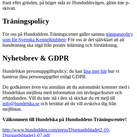
fram efter grinden, på höger sida av Hunduddsvägen, glöm inte p-
skivan.
Träningspolicy
För oss på Hunduddens Träningscenter gäller samma
träningspolicy
som för Svenska Kennelklubben
: För oss är det självklart att all
hundträning ska utgå från positiv inlärning och förstärkning.
Nyhetsbrev & GDPR
Hundelskas personuppgiftspolicy; du kan
läsa mer här
hur vi
hanterar dina personuppgifter enligt GDPR.
Du godkänner även via anmälan att du automatiskt kommer med i
Hundelskas mejllista med information om tävlingar/kurser och
erbjudanden. Vill du inte stå i den så skickar du ett mejl till
info@hundelska.se
och berättar att du vill avskriva dig från
mejllistan.
Välkommen till Hundelska på Hunduddens Träningscenter!
http://www.hundudden.com/press/Djurgardsbladet2-10-
Djurgardsbladet1-07.pdf