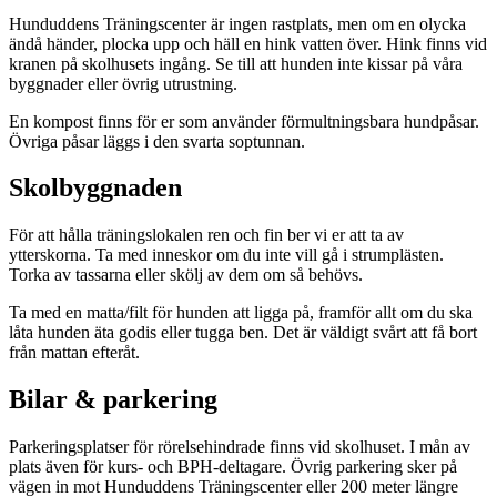
Hunduddens Träningscenter är ingen rastplats, men om en olycka
ändå händer, plocka upp och häll en hink vatten över. Hink finns vid
kranen på skolhusets ingång. Se till att hunden inte kissar på våra
byggnader eller övrig utrustning.
En kompost finns för er som använder förmultningsbara hundpåsar.
Övriga påsar läggs i den svarta soptunnan.
Skolbyggnaden
För att hålla träningslokalen ren och fin ber vi er att ta av
ytterskorna. Ta med inneskor om du inte vill gå i strumplästen.
Torka av tassarna eller skölj av dem om så behövs.
Ta med en matta/filt för hunden att ligga på, framför allt om du ska
låta hunden äta godis eller tugga ben. Det är väldigt svårt att få bort
från mattan efteråt.
Bilar & parkering
Parkeringsplatser för rörelsehindrade finns vid skolhuset. I mån av
plats även för kurs- och BPH-deltagare. Övrig parkering sker på
vägen in mot Hunduddens Träningscenter eller 200 meter längre