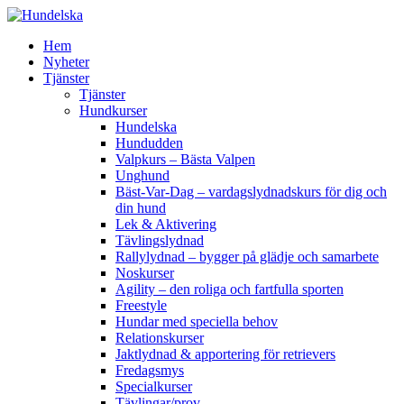
Hoppa
till
Hem
innehåll
Nyheter
Tjänster
Tjänster
Hundkurser
Hundelska
Hundudden
Valpkurs – Bästa Valpen
Unghund
Bäst-Var-Dag – vardagslydnadskurs för dig och
din hund
Lek & Aktivering
Tävlingslydnad
Rallylydnad – bygger på glädje och samarbete
Noskurser
Agility – den roliga och fartfulla sporten
Freestyle
Hundar med speciella behov
Relationskurser
Jaktlydnad & apportering för retrievers
Fredagsmys
Specialkurser
Tävlingar/prov