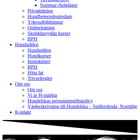
Sommar-/helgläger
Privatträning
Hundbeteendeutredare
Yrkesutbildningar
Onlineträning
Skräddarsydda kurser
BPH
Hundudden
Hundudden
Hundkurser
Instruktörer
BPH
Hitta hit
Trivselregler
Om oss
Om oss
Vi är H-märkta
Hundelskas personuppgiftspolicy
Vägbeskrivning till Hundelska – Spillersboda, Norrtälje
Kontakt