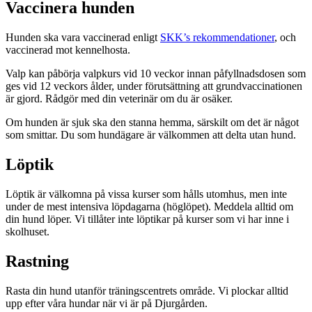
Vaccinera hunden
Hunden ska vara vaccinerad enligt
SKK’s rekommendationer
, och
vaccinerad mot kennelhosta.
Valp kan påbörja valpkurs vid 10 veckor innan påfyllnadsdosen som
ges vid 12 veckors ålder, under förutsättning att grundvaccinationen
är gjord. Rådgör med din veterinär om du är osäker.
Om hunden är sjuk ska den stanna hemma, särskilt om det är något
som smittar. Du som hundägare är välkommen att delta utan hund.
Löptik
Löptik är välkomna på vissa kurser som hålls utomhus, men inte
under de mest intensiva löpdagarna (höglöpet). Meddela alltid om
din hund löper. Vi tillåter inte löptikar på kurser som vi har inne i
skolhuset.
Rastning
Rasta din hund utanför träningscentrets område. Vi plockar alltid
upp efter våra hundar när vi är på Djurgården.