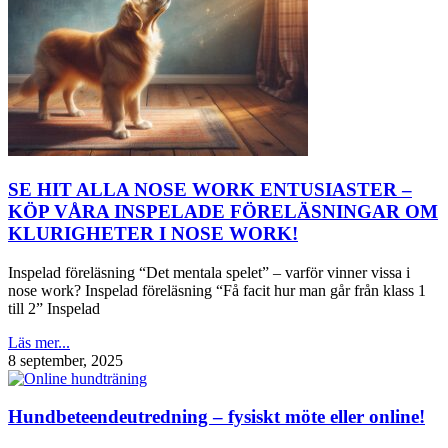
SE HIT ALLA NOSE WORK ENTUSIASTER –
KÖP VÅRA INSPELADE FÖRELÄSNINGAR OM
KLURIGHETER I NOSE WORK!
Inspelad föreläsning “Det mentala spelet” – varför vinner vissa i
nose work? Inspelad föreläsning “Få facit hur man går från klass 1
till 2” Inspelad
Läs mer...
8 september, 2025
Hundbeteendeutredning – fysiskt möte eller online!