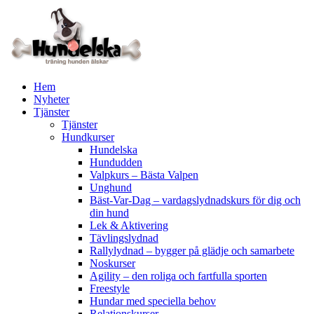
Hoppa
till
innehåll
Hem
Nyheter
Tjänster
Tjänster
Hundkurser
Hundelska
Hundudden
Valpkurs – Bästa Valpen
Unghund
Bäst-Var-Dag – vardagslydnadskurs för dig och
din hund
Lek & Aktivering
Tävlingslydnad
Rallylydnad – bygger på glädje och samarbete
Noskurser
Agility – den roliga och fartfulla sporten
Freestyle
Hundar med speciella behov
Relationskurser