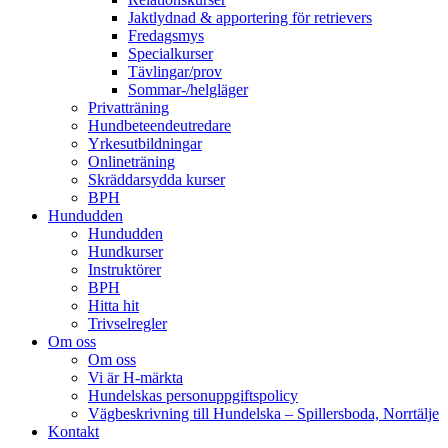
Jaktlydnad & apportering för retrievers
Fredagsmys
Specialkurser
Tävlingar/prov
Sommar-/helgläger
Privatträning
Hundbeteendeutredare
Yrkesutbildningar
Onlineträning
Skräddarsydda kurser
BPH
Hundudden
Hundudden
Hundkurser
Instruktörer
BPH
Hitta hit
Trivselregler
Om oss
Om oss
Vi är H-märkta
Hundelskas personuppgiftspolicy
Vägbeskrivning till Hundelska – Spillersboda, Norrtälje
Kontakt