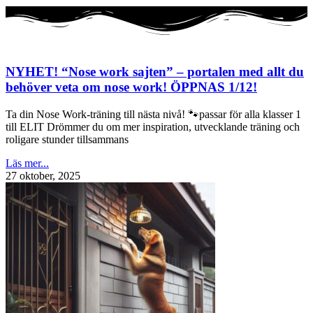
NYHET! “Nose work sajten” – portalen med allt du
behöver veta om nose work! ÖPPNAS 1/12!
Ta din Nose Work-träning till nästa nivå! 🐾passar för alla klasser 1
till ELIT Drömmer du om mer inspiration, utvecklande träning och
roligare stunder tillsammans
Läs mer...
27 oktober, 2025