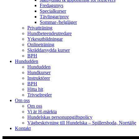
Fredagsmys
Specialkurser
Tävlingar/prov
Sommar-/helgläger
Privatträning
Hundbeteendeutredare
Yrkesutbildningar
Onlineträning
Skräddarsydda kurser
BPH
Hundudden
Hundudden
Hundkurser
Instruktörer
BPH
Hitta hit
Trivselregler
Om oss
Om oss
Vi är H-märkta
Hundelskas personuppgiftspolicy
Vägbeskrivning till Hundelska – Spillersboda, Norrtälje
Kontakt