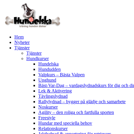
Hoppa
till
innehåll
Hem
Nyheter
Tjänster
Tjänster
Hundkurser
Hundelska
Hundudden
Valpkurs – Bästa Valpen
Unghund
Bäst-Var-Dag – vardagslydnadskurs för dig och d
Lek & Aktivering
Tävlingslydnad
Rallylydnad – bygger på glädje och samarbete
Noskurser
Agility – den roliga och fartfulla sporten
Freestyle
Hundar med speciella behov
Relationskurser
Jaktlydnad & apportering för retrievers