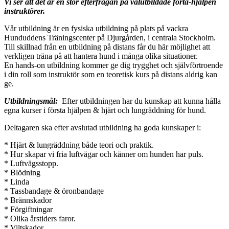
Vi ser att det är en stor efterfrågan på välutbildade förta-hjälpen
instruktörer.
Vår utbildning är en fysiska utbildning på plats på vackra
Hunduddens Träningscenter på Djurgården, i centrala Stockholm.
Till skillnad från en utbildning på distans får du här möjlighet att
verkligen träna på att hantera hund i många olika situationer.
En hands-on utbildning kommer ge dig trygghet och självförtroende
i din roll som instruktör som en teoretisk kurs på distans aldrig kan
ge.
Utbildningsmål:
Efter utbildningen har du kunskap att kunna hålla
egna kurser i första hjälpen & hjärt och lungräddning för hund.
Deltagaren ska efter avslutad utbildning ha goda kunskaper i:
* Hjärt & lungräddning både teori och praktik.
* Hur skapar vi fria luftvägar och känner om hunden har puls.
* Luftvägsstopp.
* Blödning
* Linda
* Tassbandage & öronbandage
* Brännskador
* Förgiftningar
* Olika årstiders faror.
* Viltskador