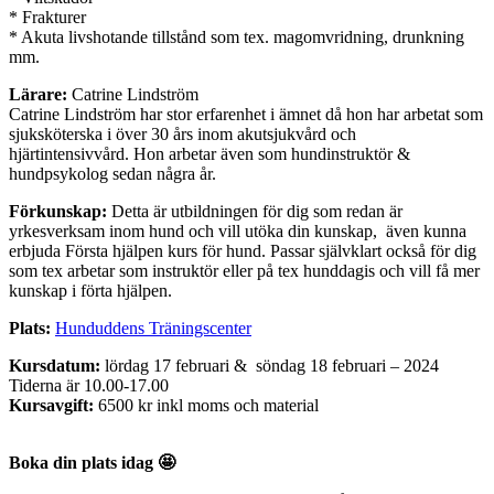
* Frakturer
* Akuta livshotande tillstånd som tex. magomvridning, drunkning
mm.
Lärare:
Catrine Lindström
Catrine Lindström har stor erfarenhet i ämnet då hon har arbetat som
sjuksköterska i över 30 års inom akutsjukvård och
hjärtintensivvård. Hon arbetar även som hundinstruktör &
hundpsykolog sedan några år.
Förkunskap:
Detta är utbildningen för dig som redan är
yrkesverksam inom hund och vill utöka din kunskap, även kunna
erbjuda Första hjälpen kurs för hund. Passar självklart också för dig
som tex arbetar som instruktör eller på tex hunddagis och vill få mer
kunskap i förta hjälpen.
Plats:
Hunduddens Träningscenter
Kursdatum:
lördag 17 februari & söndag 18 februari – 2024
Tiderna är 10.00-17.00
Kursavgift:
6500 kr inkl moms och material
Boka din plats idag
🤩