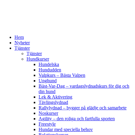
Hoppa
till
innehåll
Hem
Nyheter
Tjänster
Tjänster
Hundkurser
Hundelska
Hundudden
Valpkurs – Bästa Valpen
Unghund
Bäst-Var-Dag – vardagslydnadskurs för dig och
din hund
Lek & Aktivering
Tävlingslydnad
Rallylydnad – bygger på glädje och samarbete
Noskurser
Agility – den roliga och fartfulla sporten
Freestyle
Hundar med speciella behov
Relationskurser