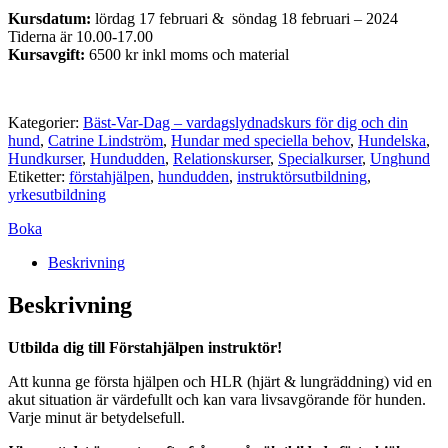
Kursdatum:
lördag 17 februari & söndag 18 februari – 2024
Tiderna är 10.00-17.00
Kursavgift:
6500 kr inkl moms och material
Kategorier:
Bäst-Var-Dag – vardagslydnadskurs för dig och din
hund
,
Catrine Lindström
,
Hundar med speciella behov
,
Hundelska
,
Hundkurser
,
Hundudden
,
Relationskurser
,
Specialkurser
,
Unghund
Etiketter:
förstahjälpen
,
hundudden
,
instruktörsutbildning
,
yrkesutbildning
Boka
Beskrivning
Beskrivning
Utbilda dig till Förstahjälpen instruktör!
Att kunna ge första hjälpen och HLR (hjärt & lungräddning) vid en
akut situation är värdefullt och kan vara livsavgörande för hunden.
Varje minut är betydelsefull.