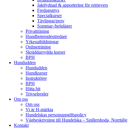
Jaktlydnad & apportering för retrievers
Fredagsmys
Specialkurser
Tävlingar/prov
Sommar-/helgläger
Privatträning
Hundbeteendeutredare
Yrkesutbildningar
Onlineträning
Skräddarsydda kurser
BPH
Hundudden
Hundudden
Hundkurser
Instruktörer
BPH
Hitta hit
Trivselregler
Om oss
Om oss
Vi är H-märkta
Hundelskas personuppgiftspolicy
Vägbeskrivning till Hundelska – Spillersboda, Norrtälje
Kontakt